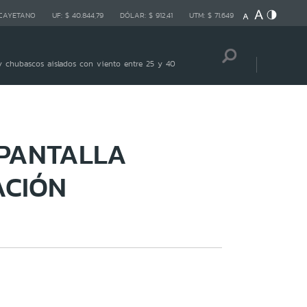
 CAYETANO
UF:
$ 40.844,79
DÓLAR:
$ 912,41
UTM:
$ 71.649
 chubascos aislados con viento entre 25 y 40
 PANTALLA
ACIÓN