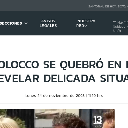
SANTORAL DE HOY:
SIXTO,
AVISOS
NUESTRA
SECCIONES
Tª Máx:
11
º
LEGALES
RED
Nublado y
km/h
BOLOCCO SE QUEBRÓ EN
EVELAR DELICADA SITU
Lunes 24 de noviembre de 2025
11:29 hrs