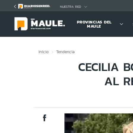
Click acá para ir directamente al contenido
NUESTRA RED
PROVINCIAS DEL
MAULE
Inicio
Tendencia
CECILIA 
AL R