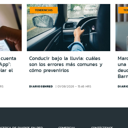
TENDENCIAS
TE
 cuenta
Conducir bajo la lluvia: cuáles
Marc
App":
son los errores más comunes y
una
lar el
cómo prevenirlos
deu
Bar
DIARIOSENRED
DIARI
HRS
01/08/2026 - 15:46 HRS