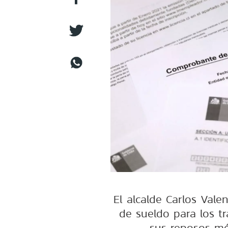
El alcalde Carlos Vale
de sueldo para los t
sus reposos méd