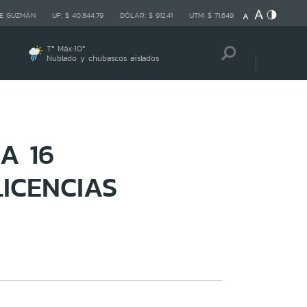
E GUZMÁN
UF:
$ 40.844,79
DÓLAR:
$ 912,41
UTM:
$ 71.649
Tª Máx:
10
º
Nublado y chubascos aislados
A 16
ICENCIAS