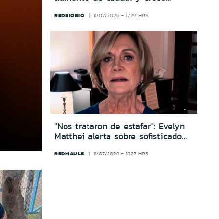
preocupación por posible
REDBIOBIO
11/07/2026 - 17:29 HRS
desborde
"Nos trataron de estafar": Evelyn
Matthei alerta sobre sofisticado
fraude telefónico
REDMAULE
11/07/2026 - 16:27 HRS