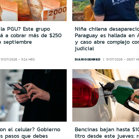
 la PGU? Este grupo
Niña chilena desapareci
á a cobrar más de $250
Paraguay es hallada en 
e septiembre
y caso abre complejo con
judicial
DIARIOSENRED
11/07/2026 - 11:24 HRS
11/07/2026 - 09:57 H
on el celular? Gobierno
Bencinas bajan hasta $1
os pasos que debes
litro desde este jueves: r