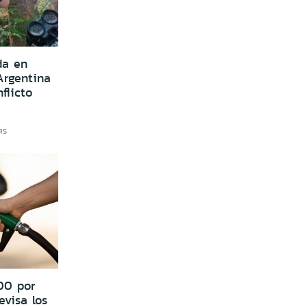
da en
Argentina
flicto
RS
00 por
evisa los