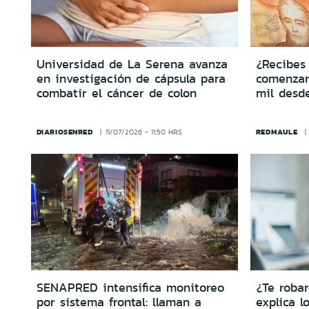
Universidad de La Serena avanza
¿Recibes
en investigación de cápsula para
comenzar
combatir el cáncer de colon
mil desd
DIARIOSENRED
REDMAULE
11/07/2026 - 11:50 HRS
SENAPRED intensifica monitoreo
¿Te robar
por sistema frontal: llaman a
explica l