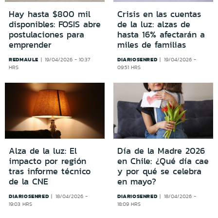
Hay hasta $800 mil
Crisis en las cuentas
disponibles: FOSIS abre
de la luz: alzas de
postulaciones para
hasta 16% afectarán a
emprender
miles de familias
REDMAULE
DIARIOSENRED
19/04/2026 - 10:37
19/04/2026 -
HRS
09:51 HRS
Alza de la luz: El
Día de la Madre 2026
impacto por región
en Chile: ¿Qué día cae
tras informe técnico
y por qué se celebra
de la CNE
en mayo?
DIARIOSENRED
DIARIOSENRED
18/04/2026 -
18/04/2026 -
19:03 HRS
18:09 HRS