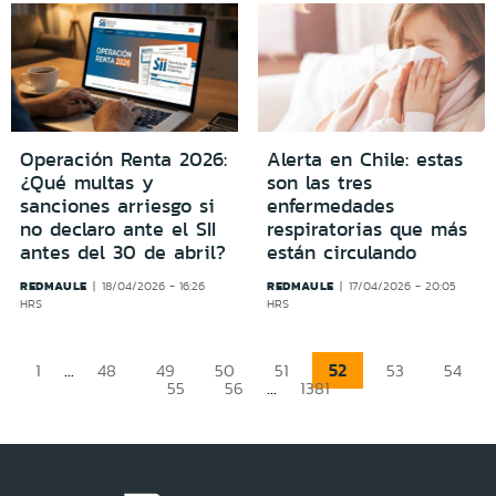
Operación Renta 2026:
Alerta en Chile: estas
¿Qué multas y
son las tres
sanciones arriesgo si
enfermedades
no declaro ante el SII
respiratorias que más
antes del 30 de abril?
están circulando
REDMAULE
REDMAULE
18/04/2026 - 16:26
17/04/2026 - 20:05
HRS
HRS
...
52
1
48
49
50
51
53
54
...
55
56
1381