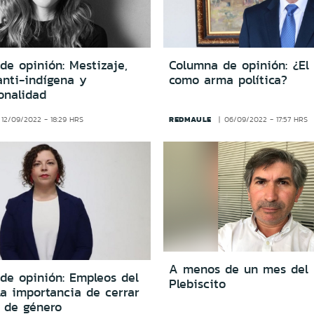
de opinión: Mestizaje,
Columna de opinión: ¿El
anti-indígena y
como arma política?
onalidad
REDMAULE
12/09/2022 - 18:29 HRS
06/09/2022 - 17:57 HRS
A menos de un mes del
de opinión: Empleos del
Plebiscito
la importancia de cerrar
a de género