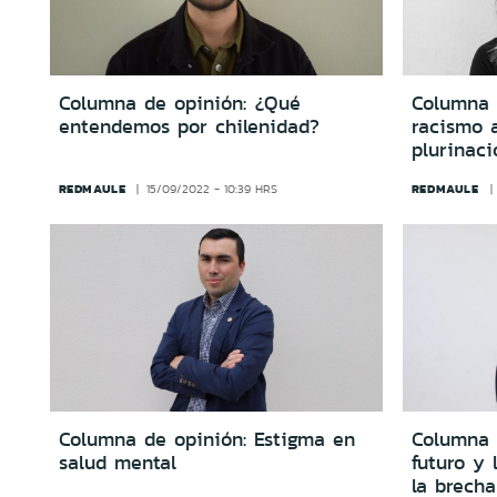
Columna de opinión: ¿Qué
Columna 
entendemos por chilenidad?
racismo 
plurinaci
REDMAULE
REDMAULE
15/09/2022 - 10:39 HRS
Columna de opinión: Estigma en
Columna 
salud mental
futuro y 
la brech