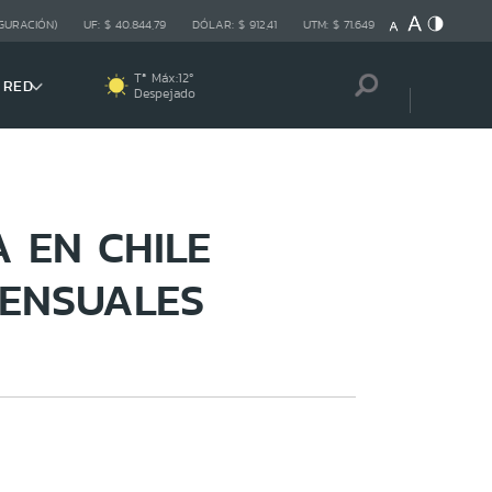
GURACIÓN)
UF:
$ 40.844,79
DÓLAR:
$ 912,41
UTM:
$ 71.649
Tª Máx:
12
º
 RED
Despejado
 EN CHILE
MENSUALES