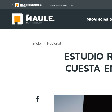
Click acá para ir directamente al contenido
NUESTRA RED
PROVINCIAS 
Inicio
Nacional
ESTUDIO 
CUESTA E