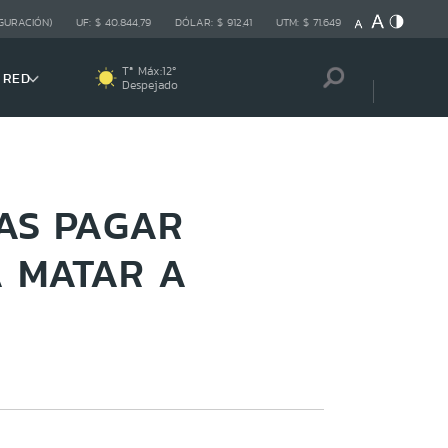
GURACIÓN)
UF:
$ 40.844,79
DÓLAR:
$ 912,41
UTM:
$ 71.649
Tª Máx:
12
º
 RED
Despejado
RAS PAGAR
A MATAR A