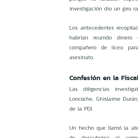
investigación dio un giro ra
Los antecedentes recopilad
habrían reunido dinero 
compañero de liceo para
asesinato.
Confesión en la Fisca
Las diligencias investi
Loncoche, Ghislaime Durán
de la PDI.
Un hecho que llamó la ate
de descubrirse el cri