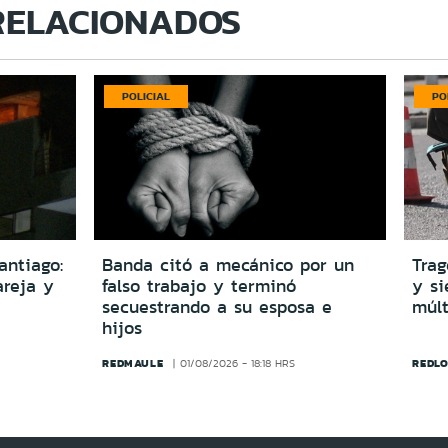
RELACIONADOS
POLICIAL
PO
antiago:
Banda citó a mecánico por un
Trag
reja y
falso trabajo y terminó
y si
secuestrando a su esposa e
múlt
hijos
REDMAULE
REDLO
01/08/2026 - 18:18 HRS