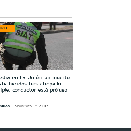
LICIAL
edia en La Unión: un muerto
ete heridos tras atropello
iple, conductor está prófugo
SRIOS
01/08/2026 - 11:46 HRS