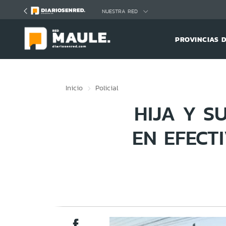
Click acá para ir directamente al contenido
NUESTRA RED
PROVINCIAS 
Inicio
Policial
HIJA Y S
EN EFECT