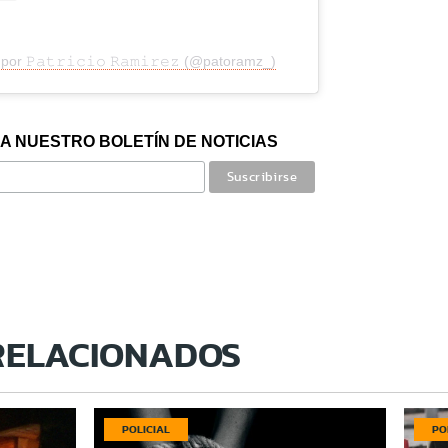
r 𝙿𝚊𝚝𝚛𝚒𝚌𝚒𝚘 𝚁𝚊𝚖𝚒𝚛𝚎𝚣 (@patoramz_)
A NUESTRO BOLETÍN DE NOTICIAS
RELACIONADOS
POLICIAL
PO