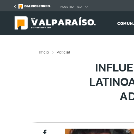
Click acá para ir directamente al contenido
NUESTRA RED
COMUNA
Inicio
Policial
INFLU
LATINOA
AD