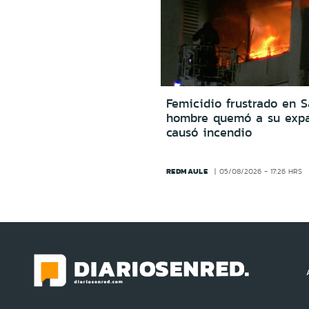
Femicidio frustrado en S
hombre quemó a su expa
causó incendio
REDMAULE
05/08/2026 - 17:26 HRS