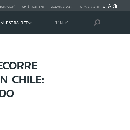
GURACIÓN)
UF:
$ 40.844,79
DÓLAR:
$ 912,41
UTM:
$ 71.649
NUESTRA RED
Tª Máx:
º
ECORRE
N CHILE:
IDO