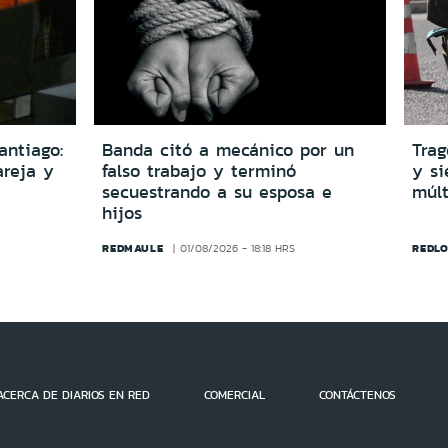
antiago:
Banda citó a mecánico por un
Trag
reja y
falso trabajo y terminó
y si
secuestrando a su esposa e
múlt
hijos
REDMAULE
REDLO
01/08/2026 - 18:18 HRS
ACERCA DE DIARIOS EN RED
COMERCIAL
CONTÁCTENOS