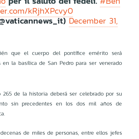
per il saluto dei fedeli.
no
#Ben
tter.com/kRjhXPcvy0
@vaticannews_it)
December 31,
ién que el cuerpo del pontífice emérito será
s en la basílica de San Pedro para ser venerado
 265 de la historia deberá ser celebrado por su
ento sin precedentes en los dos mil años de
ca.
 decenas de miles de personas, entre ellos jefes