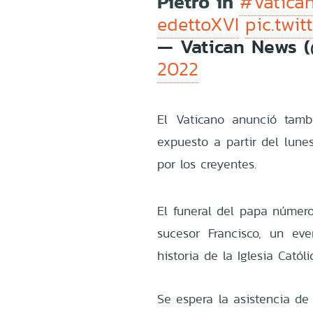
Pietro in
#Vatica
edettoXVI
pic.twi
— Vatican News (
2022
El Vaticano anunció tamb
expuesto a partir del lune
por los creyentes.
El funeral del papa número
sucesor Francisco, un ev
historia de la Iglesia Católi
Se espera la asistencia de