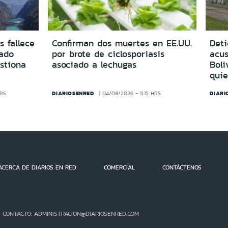
s fallece
Confirman dos muertes en EE.UU.
Deti
vado
por brote de ciclosporiasis
acus
estiona
asociado a lechugas
Boli
quie
DIARIOSENRED
DIARI
HRS
04/08/2026 - 11:15 HRS
ACERCA DE DIARIOS EN RED
COMERCIAL
CONTÁCTENOS
- CONTACTO: ADMINISTRACION@DIARIOSENRED.COM