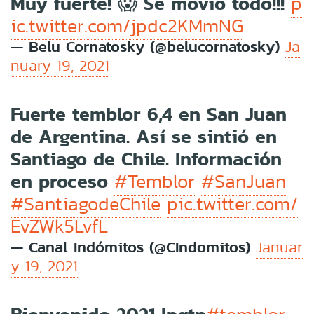
Muy fuerte! 😱 Se movió todo!!!
p
ic.twitter.com/jpdc2KMmNG
— Belu Cornatosky (@belucornatosky)
Ja
nuary 19, 2021
Fuerte temblor 6,4 en San Juan
de Argentina. Así se sintió en
Santiago de Chile. Información
en proceso
#Temblor
#SanJuan
#SantiagodeChile
pic.twitter.com/
EvZWk5LvfL
— Canal Indómitos (@CIndomitos)
Januar
y 19, 2021