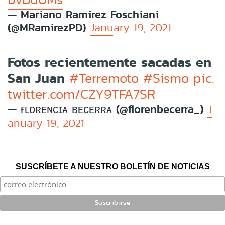
— Mariano Ramirez Foschiani
(@MRamirezPD)
January 19, 2021
Fotos recientemente sacadas en
San Juan
#Terremoto
#Sismo
pic.
twitter.com/CZY9TFA7SR
— ғʟᴏʀᴇɴᴄɪᴀ ʙᴇᴄᴇʀʀᴀ (@florenbecerra_)
J
anuary 19, 2021
SUSCRÍBETE A NUESTRO BOLETÍN DE NOTICIAS