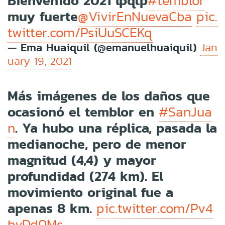
Bienvenido 2021 lpqtp
#temblor
muy fuerte
@VivirEnNuevaCba
pic.
twitter.com/PsiUuSCEKq
— Ema Huaiquil (@emanuelhuaiquil)
Jan
uary 19, 2021
Más imágenes de los daños que
ocasionó el temblor en
#SanJua
. Ya hubo una réplica, pasada la
n
medianoche, pero de menor
magnitud (4,4) y mayor
profundidad (274 km). El
movimiento original fue a
apenas 8 km.
pic.twitter.com/Pv4
bvDd0Ms