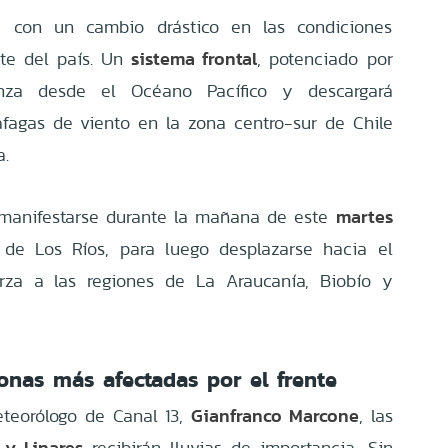
rá con un cambio drástico en las condiciones
sistema frontal
rte del país. Un
, potenciado por
nza desde el Océano Pacífico y descargará
ráfagas de viento en la zona centro-sur de Chile
a.
martes
manifestarse durante la mañana de este
de Los Ríos, para luego desplazarse hacia el
erza a las regiones de La Araucanía, Biobío y
onas más afectadas por el frente
Gianfranco Marcone
eteorólogo de Canal 13,
, las
a y Linares
recibirán lluvias de importancia. Sin