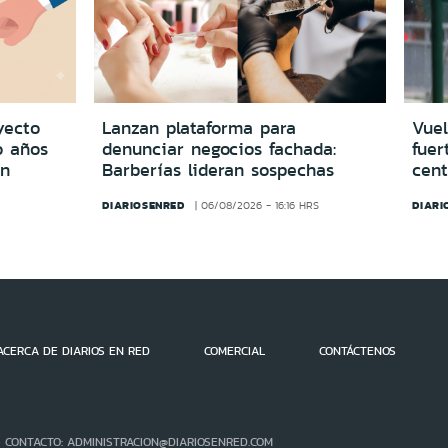
yecto
Lanzan plataforma para
Vuel
o años
denunciar negocios fachada:
fuer
in
Barberías lideran sospechas
cent
DIARIOSENRED
DIARI
06/08/2026 - 16:16 HRS
ACERCA DE DIARIOS EN RED
COMERCIAL
CONTÁCTENOS
- CONTACTO: ADMINISTRACION@DIARIOSENRED.COM