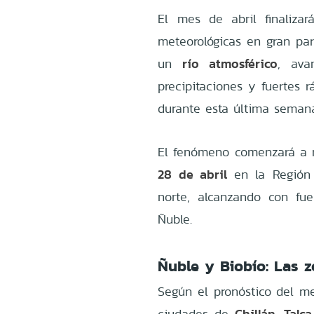
El mes de abril finaliza
meteorológicas en gran pa
río atmosférico
un
, ava
precipitaciones y fuertes 
durante esta última seman
El fenómeno comenzará a 
28 de abril
en la Región 
norte, alcanzando con fu
Ñuble.
Ñuble y Biobío: Las z
Según el pronóstico del m
Chillán, Talc
ciudades de