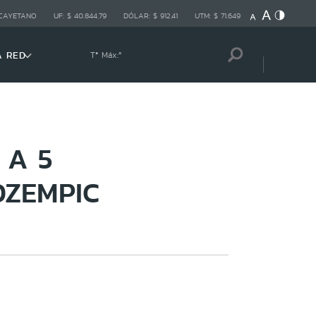
 CAYETANO
UF:
$ 40.844,79
DÓLAR:
$ 912,41
UTM:
$ 71.649
A RED
Tª Máx:
º
 A 5
OZEMPIC