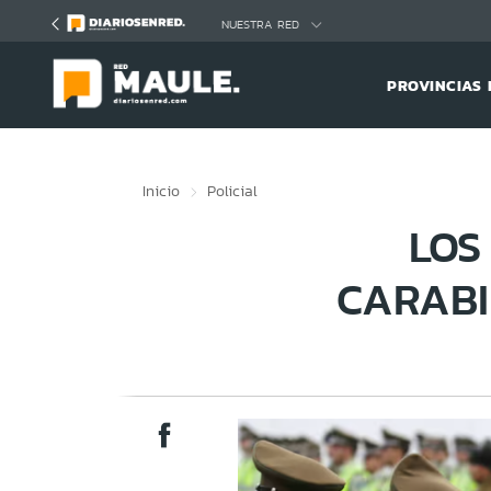
Click acá para ir directamente al contenido
NUESTRA RED
PROVINCIAS 
Inicio
Policial
LOS
CARABI