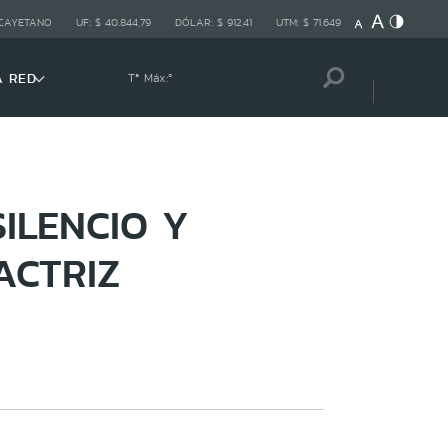
 CAYETANO
UF:
$ 40.844,79
DÓLAR:
$ 912,41
UTM:
$ 71.649
A RED
Tª Máx:
º
ILENCIO Y
ACTRIZ