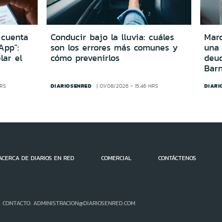
 cuenta
Conducir bajo la lluvia: cuáles
Marc
App":
son los errores más comunes y
una
lar el
cómo prevenirlos
deu
Bar
DIARIOSENRED
DIARI
HRS
01/08/2026 - 15:46 HRS
ACERCA DE DIARIOS EN RED
COMERCIAL
CONTÁCTENOS
- CONTACTO: ADMINISTRACION@DIARIOSENRED.COM