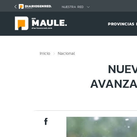
Click acá para ir directamente al contenido
NUESTRA RED
PROVINCIAS 
Inicio
Nacional
NUEV
AVANZA