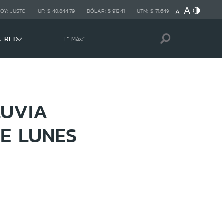
HOY:
JUSTO
UF:
$ 40.844,79
DÓLAR:
$ 912,41
UTM:
$ 71.649
A RED
Tª Máx:
º
LUVIA
E LUNES