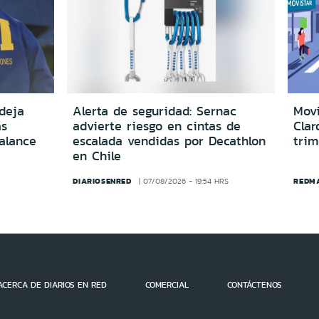
deja
Alerta de seguridad: Sernac
Movi
as
advierte riesgo en cintas de
Clar
alance
escalada vendidas por Decathlon
trim
en Chile
DIARIOSENRED
REDM
07/08/2026 - 19:54 HRS
ACERCA DE DIARIOS EN RED
COMERCIAL
CONTÁCTENOS