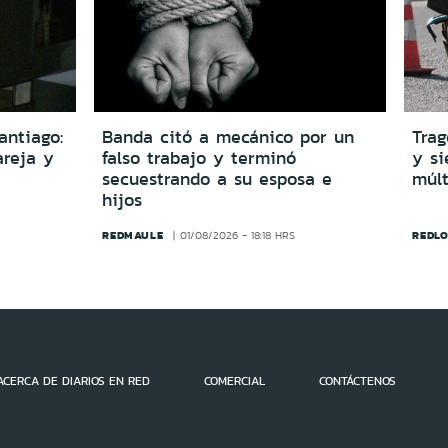
antiago:
Banda citó a mecánico por un
Trag
reja y
falso trabajo y terminó
y si
secuestrando a su esposa e
múlt
hijos
REDMAULE
REDLO
01/08/2026 - 18:18 HRS
ACERCA DE DIARIOS EN RED
COMERCIAL
CONTÁCTENOS