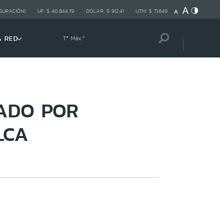
GURACIÓN)
UF:
$ 40.844,79
DÓLAR:
$ 912,41
UTM:
$ 71.649
A RED
Tª Máx:
º
ZADO POR
LCA