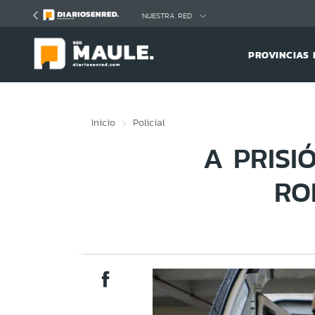
Click acá para ir directamente al contenido
NUESTRA RED
PROVINCIAS 
Inicio
Policial
A PRISI
RO