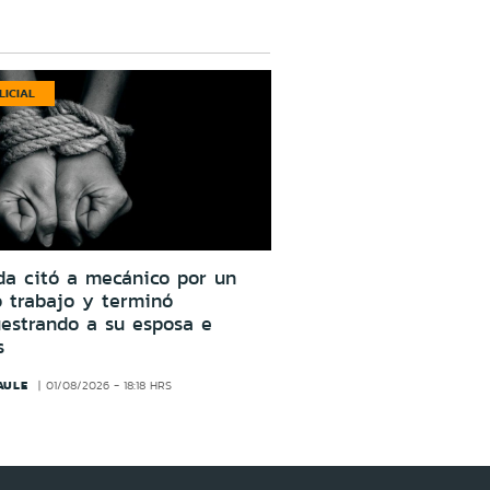
LICIAL
da citó a mecánico por un
o trabajo y terminó
estrando a su esposa e
s
AULE
01/08/2026 - 18:18 HRS