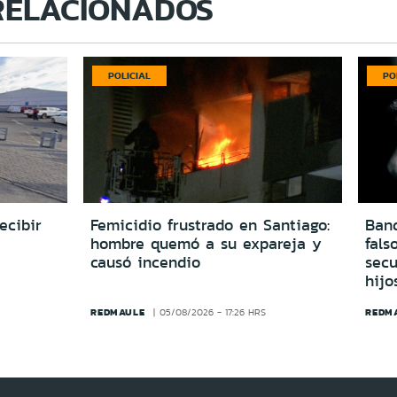
RELACIONADOS
POLICIAL
PO
ecibir
Femicidio frustrado en Santiago:
Ban
hombre quemó a su expareja y
fals
causó incendio
secu
hijo
REDMAULE
REDM
05/08/2026 - 17:26 HRS