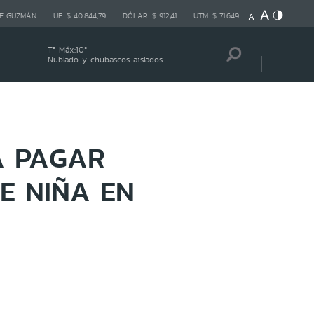
E GUZMÁN
UF:
$ 40.844,79
DÓLAR:
$ 912,41
UTM:
$ 71.649
Tª Máx:
10
º
Nublado y chubascos aislados
Á PAGAR
E NIÑA EN