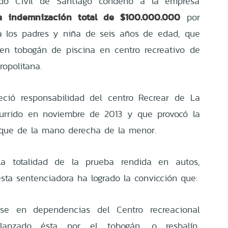
do Civil de Santiago condenó a la empresa
a indemnización total de $100.000.000
por
a los padres y niña de seis años de edad, que
 en tobogán de piscina en centro recreativo de
tropolitana.
eció responsabilidad del centro Recrear de La
currido en noviembre de 2013 y que provocó la
que de la mano derecha de la menor.
a totalidad de la prueba rendida en autos,
esta sentenciadora ha logrado la convicción que:
ose en dependencias del Centro recreacional
lanzado ésta por el tobogán, o resbalín,