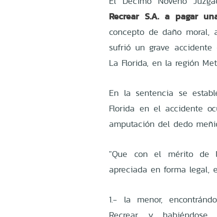
El Décimo Noveno Juzga
Recrear S.A. a pagar un
concepto de daño moral, 
sufrió un grave accidente
La Florida, en la región Me
En la sentencia se establ
Florida en el accidente o
amputación del dedo meñi
"Que con el mérito de l
apreciada en forma legal, 
1.- la menor, encontránd
Recrear, y habiéndose 