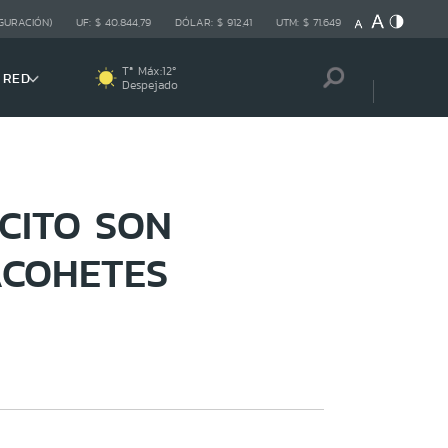
GURACIÓN)
UF:
$ 40.844,79
DÓLAR:
$ 912,41
UTM:
$ 71.649
Tª Máx:
12
º
 RED
Despejado
CITO SON
ACOHETES