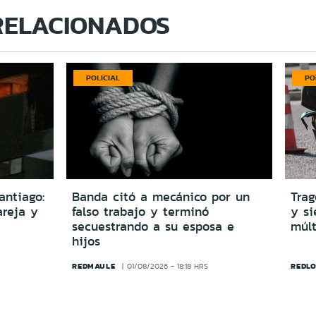
RELACIONADOS
POLICIAL
PO
antiago:
Banda citó a mecánico por un
Trag
reja y
falso trabajo y terminó
y si
secuestrando a su esposa e
múlt
hijos
REDMAULE
REDLO
01/08/2026 - 18:18 HRS