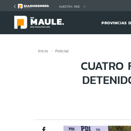
Click acá para ir directamente al contenido
NUESTRA RED
PROVINCIAS 
Inicio
Policial
CUATRO 
DETENID