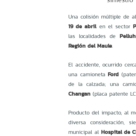
Una colisión múltiple de a
19 de abril
P
en el sector
Pellu
las localidades de
Región del Maule
.
El accidente, ocurrido cer
Ford
una camioneta
(paten
de la calzada; una cam
Changan
(placa patente LC
Producto del impacto, al 
diversa consideración, s
Hospital de 
municipal al