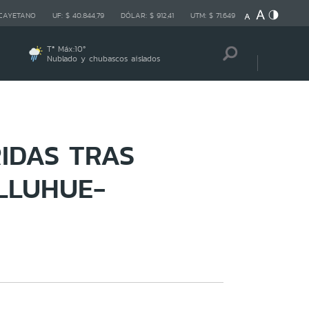
 CAYETANO
UF:
$ 40.844,79
DÓLAR:
$ 912,41
UTM:
$ 71.649
Tª Máx:
10
º
Nublado y chubascos aislados
IDAS TRAS
ELLUHUE-