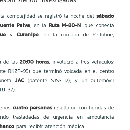
sábado
lta complejidad se registró la noche del
uente Paiva
Ruta M-80-N
, en la
, que conecta
hue
Curanipe
y
, en la comuna de Pelluhue,
20:00 horas
ca de las
, involucró a tres vehículos:
te RKZP-95) que terminó volcada en el centro
JAC
ioneta
(patente SJSS-12); y un automóvil
RJ-37).
cuatro personas
menos
resultaron con heridas de
iendo trasladadas de urgencia en ambulancia
Chanco
para recibir atención médica.