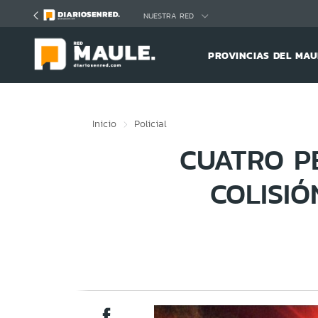
Click acá para ir directamente al contenido
NUESTRA RED
PROVINCIAS DEL MAU
Inicio
Policial
CUATRO P
COLISIÓ