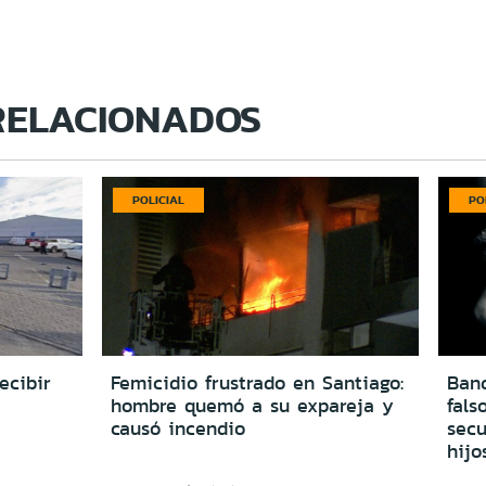
RELACIONADOS
POLICIAL
PO
ecibir
Femicidio frustrado en Santiago:
Ban
hombre quemó a su expareja y
fals
causó incendio
secu
hijo