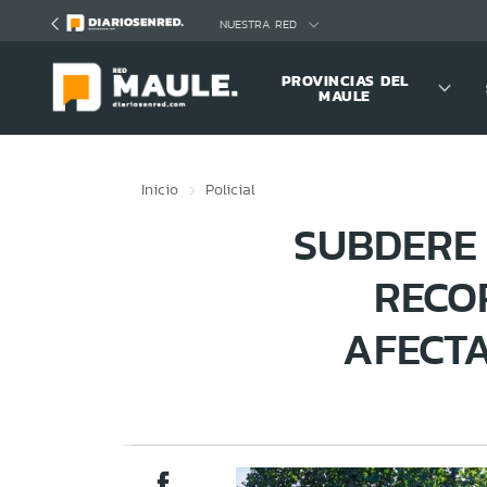
Click acá para ir directamente al contenido
NUESTRA RED
PROVINCIAS DEL
MAULE
Inicio
Policial
SUBDERE 
RECO
AFECT