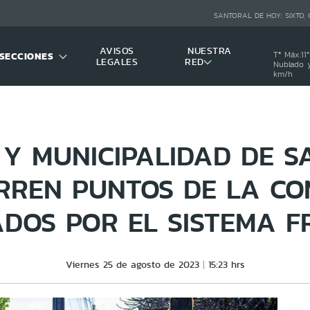
SANTORAL DE HOY:
SIXTO,
AVISOS
NUESTRA
SECCIONES
Tª Máx:
11
º
LEGALES
RED
Nublado y
km/h
Y MUNICIPALIDAD DE S
RREN PUNTOS DE LA C
ADOS POR EL SISTEMA F
Viernes 25 de agosto de 2023
15:23 hrs