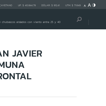
 CAYETANO
UF:
$ 40.844,79
DÓLAR:
$ 912,41
UTM:
$ 71.649
 chubascos aislados con viento entre 25 y 40
AN JAVIER
OMUNA
RONTAL