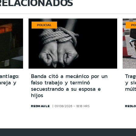
RELACIONADOS
POLICIAL
PO
antiago:
Banda citó a mecánico por un
Trag
reja y
falso trabajo y terminó
y si
secuestrando a su esposa e
múlt
hijos
REDMAULE
REDLO
01/08/2026 - 18:18 HRS