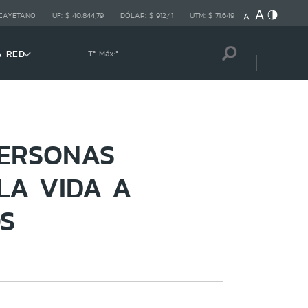
 CAYETANO
UF:
$ 40.844,79
DÓLAR:
$ 912,41
UTM:
$ 71.649
A RED
Tª Máx:
º
PERSONAS
LA VIDA A
S