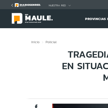
Click acá para ir directamente al contenido
NUESTRA RED
PROVINCIAS 
Inicio
Policial
TRAGEDI
EN SITUA