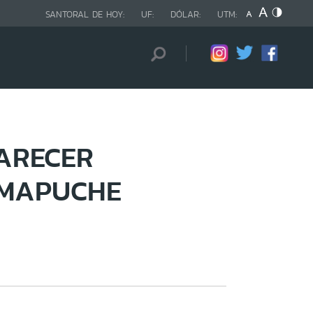
SANTORAL DE HOY:
UF:
DÓLAR:
UTM:
LARECER
 MAPUCHE