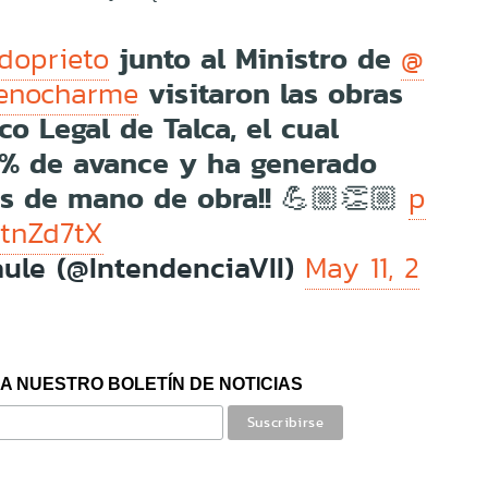
junto al Ministro de
doprieto
@
visitaron las obras
enocharme
co Legal de Talca, el cual
% de avance y ha generado
s de mano de obra!! 💪🏼👏🏼
p
DtnZd7tX
ule (@IntendenciaVII)
May 11, 2
A NUESTRO BOLETÍN DE NOTICIAS