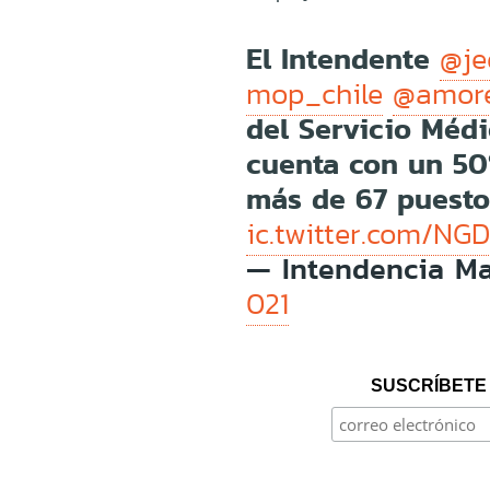
El Intendente
@je
mop_chile
@amor
del Servicio Médi
cuenta con un 50
más de 67 puesto
ic.twitter.com/NG
— Intendencia Ma
021
SUSCRÍBETE 