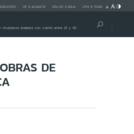
GURACIÓN)
UF:
$ 40.844,79
DÓLAR:
$ 912,41
UTM:
$ 71.649
 chubascos aislados con viento entre 25 y 40
 OBRAS DE
CA