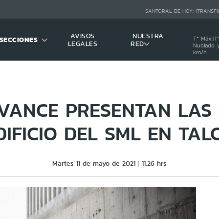
SANTORAL DE HOY:
(TRANSFI
AVISOS
NUESTRA
SECCIONES
Tª Máx:
11
º
LEGALES
RED
Nublado y
km/h
VANCE PRESENTAN LAS
DIFICIO DEL SML EN TAL
Martes 11 de mayo de 2021
11:26 hrs