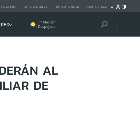
GURACIÓN)
UF:
$ 40.844,79
DÓLAR:
$ 912,41
UTM:
$ 71.649
Tª Máx:
12
º
 RED
Despejado
EDERÁN AL
ILIAR DE