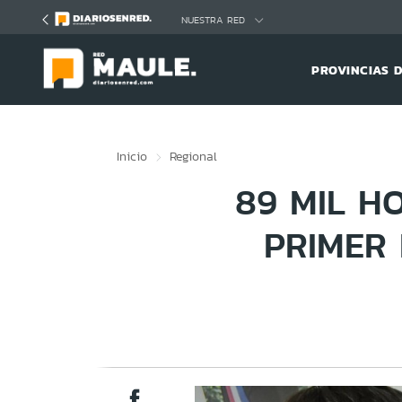
Click acá para ir directamente al contenido
NUESTRA RED
PROVINCIAS 
Inicio
Regional
89 MIL H
PRIMER 