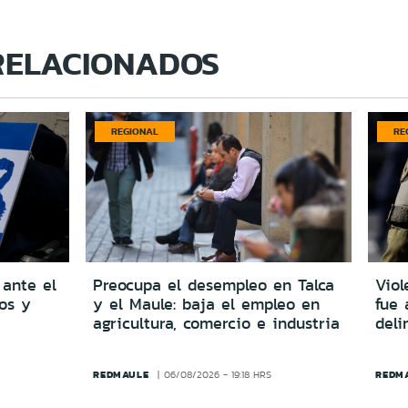
RELACIONADOS
REGIONAL
RE
 ante el
Preocupa el desempleo en Talca
Viol
dos y
y el Maule: baja el empleo en
fue 
agricultura, comercio e industria
del
REDMAULE
REDM
06/08/2026 - 19:18 HRS