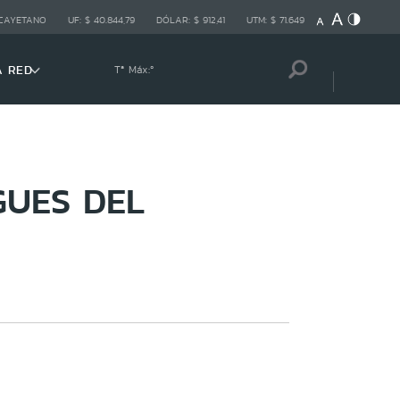
 CAYETANO
UF:
$ 40.844,79
DÓLAR:
$ 912,41
UTM:
$ 71.649
A RED
Tª Máx:
º
UES DEL