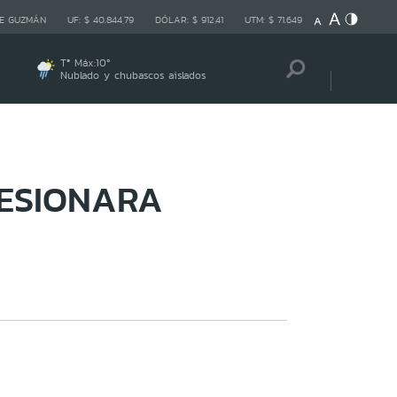
E GUZMÁN
UF:
$ 40.844,79
DÓLAR:
$ 912,41
UTM:
$ 71.649
Tª Máx:
10
º
Nublado y chubascos aislados
SESIONARA