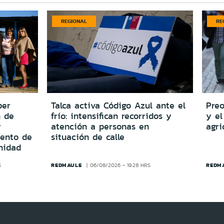
REGIONAL
RE
per
Talca activa Código Azul ante el
Preo
n de
frío: intensifican recorridos y
y el
y
atención a personas en
agri
iento de
situación de calle
nidad
REDMAULE
REDM
S
06/08/2026 - 19:28 HRS