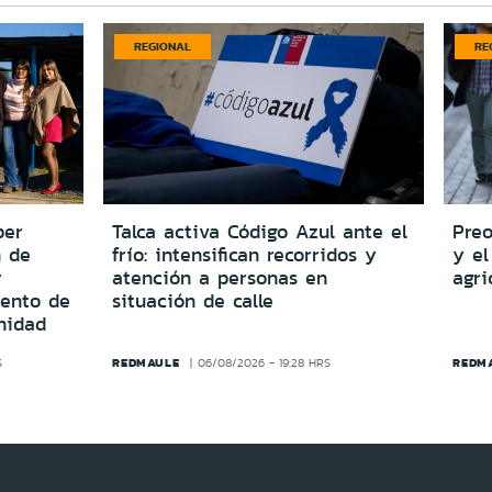
REGIONAL
RE
per
Talca activa Código Azul ante el
Preo
n de
frío: intensifican recorridos y
y el
y
atención a personas en
agri
iento de
situación de calle
nidad
REDMAULE
REDM
S
06/08/2026 - 19:28 HRS