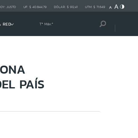
HOY:
JUSTO
UF:
$ 40.844,79
DÓLAR:
$ 912,41
UTM:
$ 71.649
A RED
Tª Máx:
º
ZONA
EL PAÍS