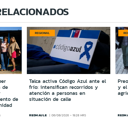
RELACIONADOS
REGIONAL
RE
per
Talca activa Código Azul ante el
Preo
n de
frío: intensifican recorridos y
y el
y
atención a personas en
agri
iento de
situación de calle
nidad
REDMAULE
REDM
S
06/08/2026 - 19:28 HRS