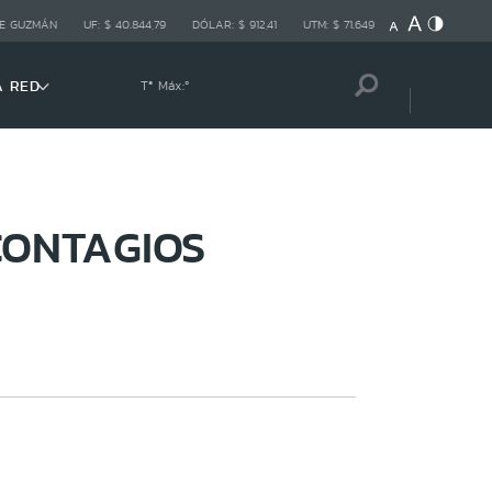
E GUZMÁN
UF:
$ 40.844,79
DÓLAR:
$ 912,41
UTM:
$ 71.649
A RED
Tª Máx:
º
CONTAGIOS