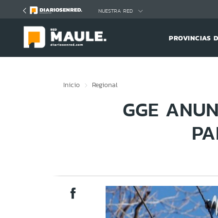
Click acá para ir directamente al contenido
NUESTRA RED
PROVINCIAS 
Inicio
Regional
GGE ANUN
PA