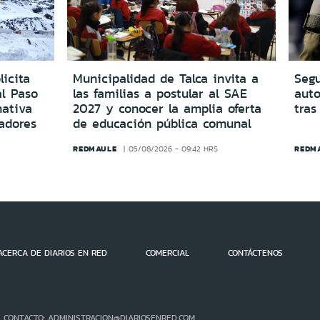
icita
Municipalidad de Talca invita a
Segu
al Paso
las familias a postular al SAE
aut
ativa
2027 y conocer la amplia oferta
tras
adores
de educación pública comunal
REDMAULE
REDM
05/08/2026 - 09:42 HRS
ACERCA DE DIARIOS EN RED
COMERCIAL
CONTÁCTENOS
- CONTACTO: ADMINISTRACION@DIARIOSENRED.COM