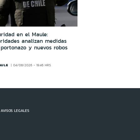
ridad en el Maule:
oridades analizan medidas
 portonazo y nuevos robos
AULE
04/08/2026 - 19:46 HRS
AVISOS LEGALES