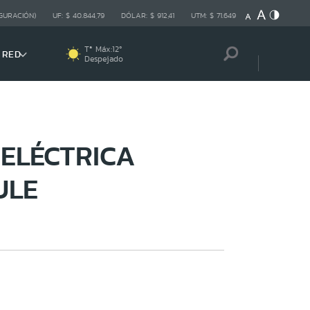
GURACIÓN)
UF:
$ 40.844,79
DÓLAR:
$ 912,41
UTM:
$ 71.649
Tª Máx:
12
º
 RED
Despejado
ELÉCTRICA
ULE