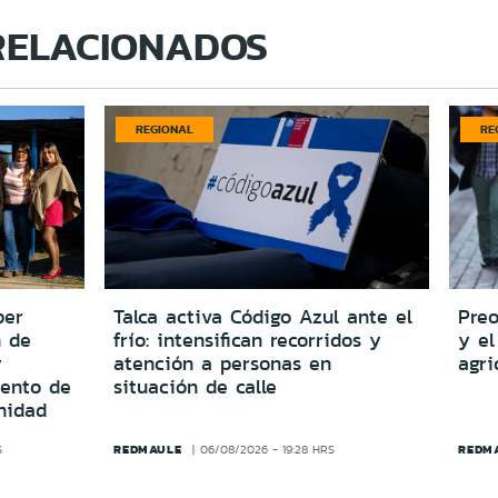
RELACIONADOS
REGIONAL
RE
per
Talca activa Código Azul ante el
Preo
n de
frío: intensifican recorridos y
y el
y
atención a personas en
agri
iento de
situación de calle
nidad
REDMAULE
REDM
S
06/08/2026 - 19:28 HRS