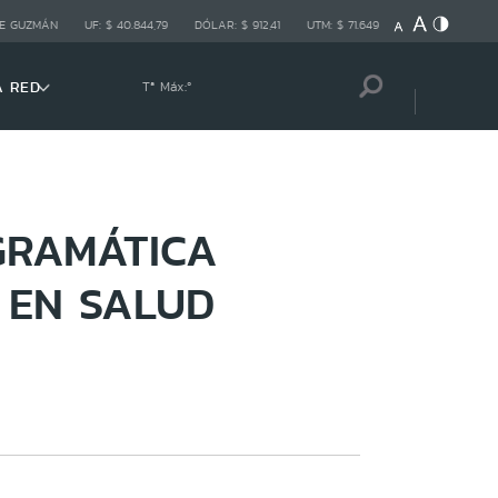
E GUZMÁN
UF:
$ 40.844,79
DÓLAR:
$ 912,41
UTM:
$ 71.649
A RED
Tª Máx:
º
GRAMÁTICA
 EN SALUD