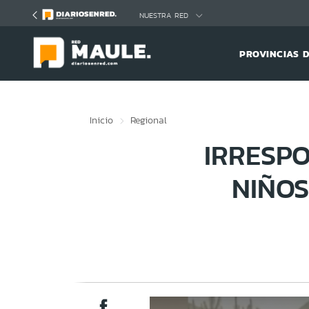
Click acá para ir directamente al contenido
NUESTRA RED
PROVINCIAS 
Inicio
Regional
IRRESP
NIÑOS