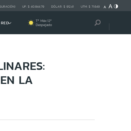
GURACIÓN)
UF:
$ 40.844,79
DÓLAR:
$ 912,41
UTM:
$ 71.649
Tª Máx:
12
º
 RED
Despejado
INARES:
 EN LA