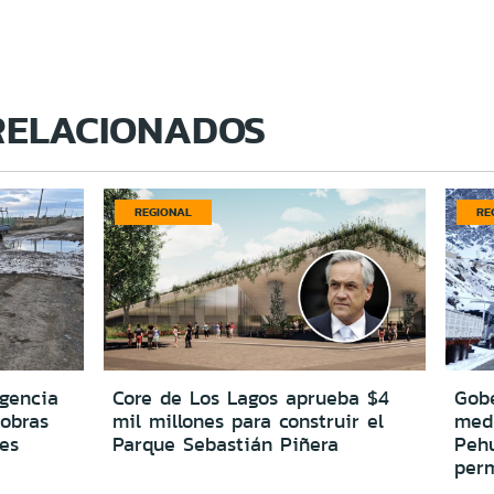
RELACIONADOS
REGIONAL
RE
igencia
Core de Los Lagos aprueba $4
Gobe
 obras
mil millones para construir el
medi
es
Parque Sebastián Piñera
Peh
per