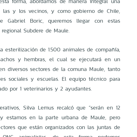
e esta forma, abordamos de manera integral una
e las y los vecinos, y como gobierno de Chile,
te Gabriel Boric, queremos llegar con estas
e regional Subdere de Maule.
 la esterilización de 1.500 animales de compañía,
 machos y hembras, el cual se ejecutará en un
n diversos sectores de la comuna Maule, tanto
es sociales y escuelas. El equipo técnico para
ado por 1 veterinarios y 2 ayudantes.
rativos, Silva Lemus recalcó que “serán en 12
oy estamos en la parte urbana de Maule, pero
ectores que están organizados con las juntas de
y ONG animalistas, de esta forma podemos