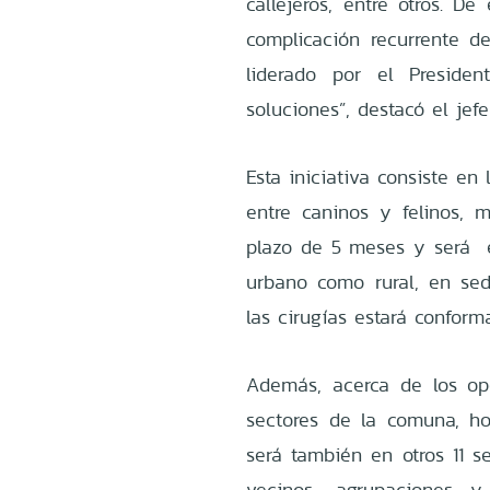
callejeros, entre otros. D
complicación recurrente d
liderado por el Presiden
soluciones”, destacó el jef
Esta iniciativa consiste en
entre caninos y felinos,
plazo de 5 meses y será e
urbano como rural, en sed
las cirugías estará conform
Además, acerca de los ope
sectores de la comuna, h
será también en otros 11 s
vecinos, agrupaciones 