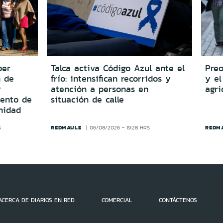
per
Talca activa Código Azul ante el
Preo
n de
frío: intensifican recorridos y
y el
y
atención a personas en
agri
iento de
situación de calle
nidad
REDMAULE
REDM
S
06/08/2026 - 19:28 HRS
ACERCA DE DIARIOS EN RED
COMERCIAL
CONTÁCTENOS