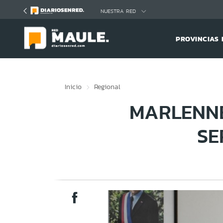
Click acá para ir directamente al contenido
NUESTRA RED
PROVINCIAS 
Inicio
Regional
MARLENN
SE