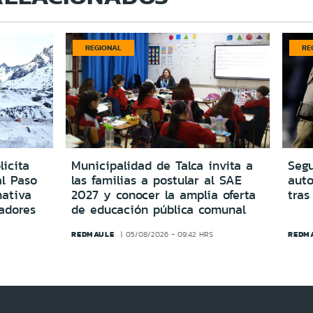
REGIONAL
RE
icita
Municipalidad de Talca invita a
Segu
al Paso
las familias a postular al SAE
aut
ativa
2027 y conocer la amplia oferta
tras
adores
de educación pública comunal
REDMAULE
REDM
05/08/2026 - 09:42 HRS