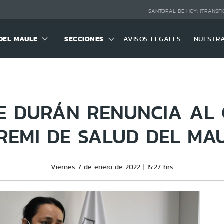
SANTORAL DE HOY:
(TRANSFI
DEL MAULE
SECCIONES
AVISOS LEGALES
NUESTR
E DURÁN RENUNCIA AL 
REMI DE SALUD DEL MA
Viernes 7 de enero de 2022
15:27 hrs