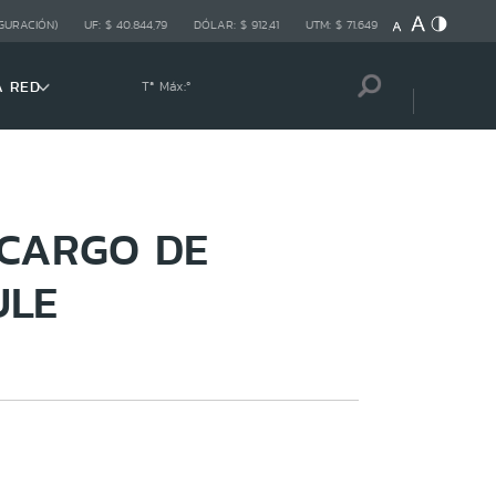
GURACIÓN)
UF:
$ 40.844,79
DÓLAR:
$ 912,41
UTM:
$ 71.649
A RED
Tª Máx:
º
CARGO DE
ULE