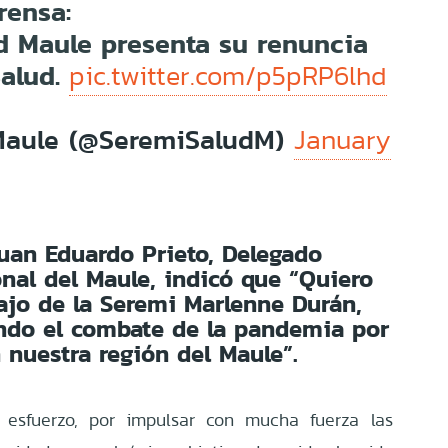
rensa:
d Maule presenta su renuncia
Salud.
pic.twitter.com/p5pRP6lhd
Maule (@SeremiSaludM)
January
Juan Eduardo Prieto, Delegado
onal del Maule, indicó que “Quiero
bajo de la Seremi Marlenne Durán,
ando el combate de la pandemia por
 nuestra región del Maule”.
u esfuerzo, por impulsar con mucha fuerza las