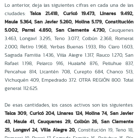
Lo anterior, deja las siguientes cifras en cada una de las
ciudades:
Talca 21.418, Curicó 19.473, Linares 9.492,
Maule 5.364, San Javier 5.260, Molina 5.179, Constitución
5.002, Parral 4.850, San Clemente 4.730,
Cauquenes
3.463, Longaví 3.295, Teno 3.077, Colbún 2.368, Romeral
2.000, Retiro 1.968, Yerbas Buenas 1.933, Río Claro 1.603,
Sagrada Familia 1.436, Villa Alegre 1.317, Rauco 1.270, San
Rafael 1.198, Pelarco 916, Hualañé 876, Pelluhue 837,
Pencahue 814, Licantén 708, Curepto 684, Chanco 513,
Vichuquén 409, Empedrado 372. OTRA REGIÓN 800. Total
general 112.625.
De esas cantidades, los casos activos son los siguientes:
Talca 309, Curicó 204, Linares 124, Molina 74, San Javier
43, Maule 41, Cauquenes 29, Colbún 26, San Clemente
25, Longaví 24, Villa Alegre 20,
Constitución 19, Teno 18,