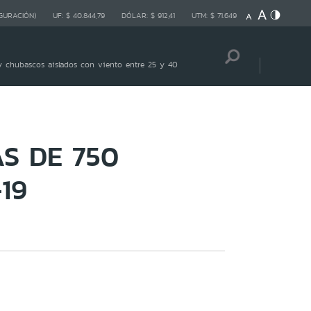
GURACIÓN)
UF:
$ 40.844,79
DÓLAR:
$ 912,41
UTM:
$ 71.649
 chubascos aislados con viento entre 25 y 40
S DE 750
19