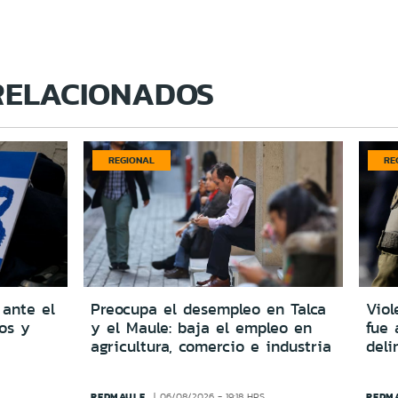
RELACIONADOS
REGIONAL
RE
 ante el
Preocupa el desempleo en Talca
Viol
dos y
y el Maule: baja el empleo en
fue 
agricultura, comercio e industria
del
REDMAULE
REDM
06/08/2026 - 19:18 HRS