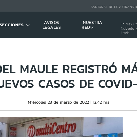
SANTORAL DE HOY:
(TRANSFI
AVISOS
NUESTRA
SECCIONES
Tª Máx:
11
º
LEGALES
RED
Nublado y
km/h
DEL MAULE REGISTRÓ MÁ
UEVOS CASOS DE COVID-
Miércoles 23 de marzo de 2022
12:42 hrs