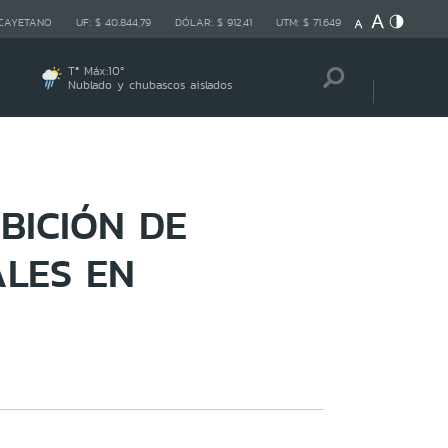
 CAYETANO
UF:
$ 40.844,79
DÓLAR:
$ 912,41
UTM:
$ 71.649
Tª Máx:
10
º
Nublado y chubascos aislados
BICIÓN DE
ALES EN