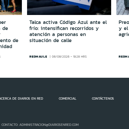
per
Talca activa Código Azul ante el
Preo
n de
frío: intensifican recorridos y
y el
y
atención a personas en
agri
iento de
situación de calle
nidad
REDMAULE
REDM
S
06/08/2026 - 19:28 HRS
ACERCA DE DIARIOS EN RED
COMERCIAL
CONTÁCTENOS
- CONTACTO: ADMINISTRACION@DIARIOSENRED.COM