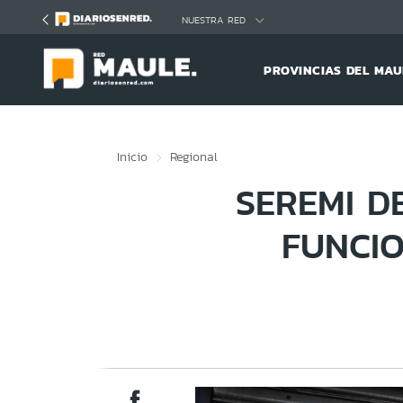
Click acá para ir directamente al contenido
NUESTRA RED
PROVINCIAS DEL MAU
Inicio
Regional
SEREMI D
FUNCIO