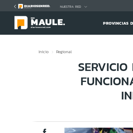
Click acá para ir directamente al contenido
NUESTRA RED
PROVINCIAS 
Inicio
Regional
SERVICIO
FUNCION
I