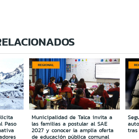
RELACIONADOS
REGIONAL
RE
icita
Municipalidad de Talca invita a
Segu
al Paso
las familias a postular al SAE
aut
ativa
2027 y conocer la amplia oferta
tras
adores
de educación pública comunal