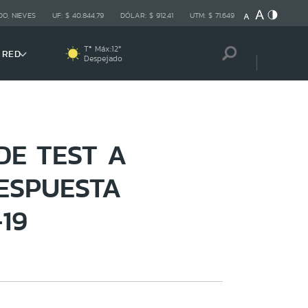
O, NIEVES
UF:
$ 40.844,79
DÓLAR:
$ 912,41
UTM:
$ 71.649
Tª Máx:
12
º
 RED
Despejado
DE TEST A
ESPUESTA
19