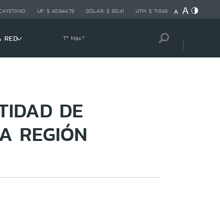
 CAYETANO
UF:
$ 40.844,79
DÓLAR:
$ 912,41
UTM:
$ 71.649
A RED
Tª Máx:
º
TIDAD DE
LA REGIÓN