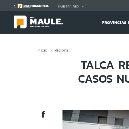
Click acá para ir directamente al contenido
NUESTRA RED
PROVINCIAS 
Inicio
Regional
TALCA R
CASOS NU