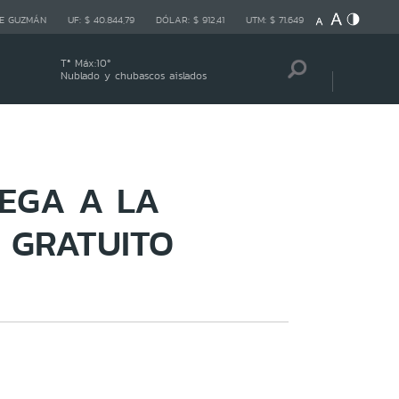
E GUZMÁN
UF:
$ 40.844,79
DÓLAR:
$ 912,41
UTM:
$ 71.649
Tª Máx:
10
º
Nublado y chubascos aislados
LEGA A LA
 GRATUITO