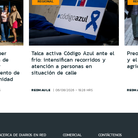
REGIONAL
RE
per
Talca activa Código Azul ante el
Preo
n de
frío: intensifican recorridos y
y el
y
atención a personas en
agri
iento de
situación de calle
nidad
REDMAULE
REDM
S
06/08/2026 - 19:28 HRS
ACERCA DE DIARIOS EN RED
COMERCIAL
CONTÁCTENOS