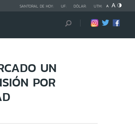
SANTORAL DE HOY:
UF:
DÓLAR:
UTM:
ERCADO UN
NSIÓN POR
AD