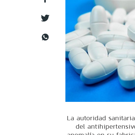
La autoridad sanitaria
del antihipertensi
anomalía en su fabrica