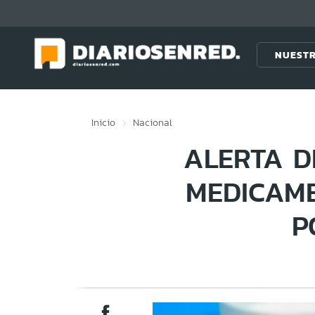
Click acá para ir directamente al contenido
NUESTR
Inicio
Nacional
ALERTA D
MEDICAME
P