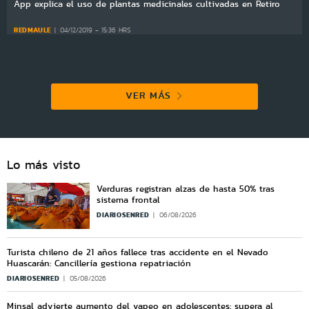
App explica el uso de plantas medicinales cultivadas en Retiro
REDMAULE
04/12/2019 - 15:36 HRS
VER MÁS
Lo más visto
Verduras registran alzas de hasta 50% tras
sistema frontal
DIARIOSENRED
06/08/2026
Turista chileno de 21 años fallece tras accidente en el Nevado
Huascarán: Cancillería gestiona repatriación
DIARIOSENRED
05/08/2026
Minsal advierte aumento del vapeo en adolescentes: supera al