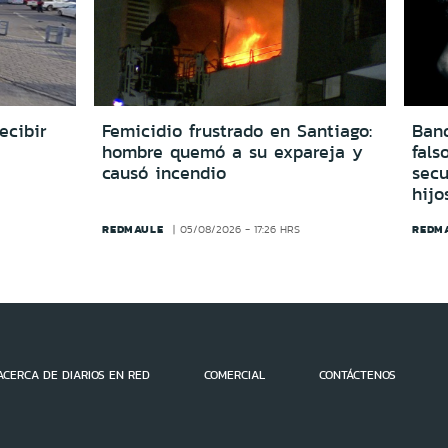
ecibir
Femicidio frustrado en Santiago:
Ban
hombre quemó a su expareja y
fals
causó incendio
secu
hijo
REDMAULE
REDM
05/08/2026 - 17:26 HRS
ACERCA DE DIARIOS EN RED
COMERCIAL
CONTÁCTENOS