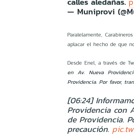
calles aledañas.
p
— Muniprovi (@M
Paralelamente, Carabineros
aplacar el hecho de que no
Desde Enel, a través de Twi
en Av. Nueva Providenc
Providencia. Por favor, tra
[06:24] Informa
Providencia con 
de Providencia. Po
precaución.
pic.t