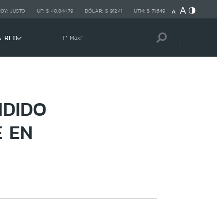
HOY:
JUSTO
UF:
$ 40.844,79
DÓLAR:
$ 912,41
UTM:
$ 71.649
A RED
Tª Máx:
º
NDIDO
E EN