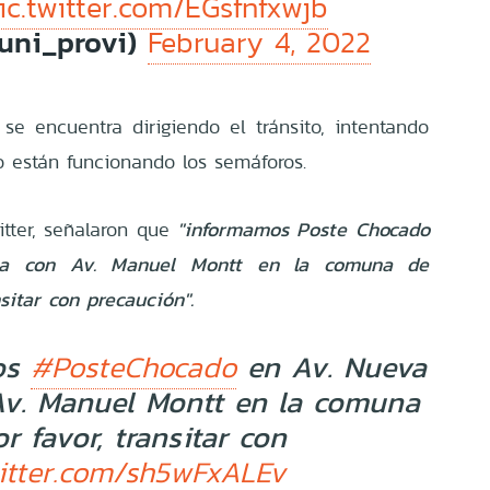
ic.twitter.com/EGsfnfxwjb
uni_provi)
February 4, 2022
 se encuentra dirigiendo el tránsito, intentando
 están funcionando los semáforos.
tter, señalaron que
"informamos Poste Chocado
ia con Av. Manuel Montt en la comuna de
nsitar con precaución".
mos
en Av. Nueva
#PosteChocado
Av. Manuel Montt en la comuna
r favor, transitar con
witter.com/sh5wFxALEv