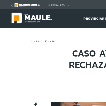
Click acá para ir directamente al contenido
NUESTRA RED
PROVINCIAS 
Inicio
Policial
CASO A
RECHAZA