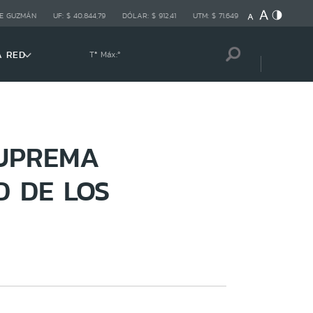
E GUZMÁN
UF:
$ 40.844,79
DÓLAR:
$ 912,41
UTM:
$ 71.649
A RED
Tª Máx:
º
SUPREMA
D DE LOS