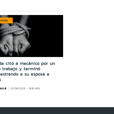
LICIAL
da citó a mecánico por un
o trabajo y terminó
estrando a su esposa e
s
AULE
01/08/2026 - 18:18 HRS