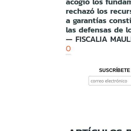
acogió los fundam
rechazó los recur
a garantías const
las defensas de l
— FISCALIA MAUL
0
SUSCRÍBETE 