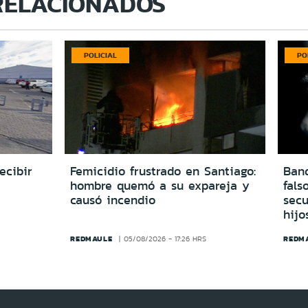
RELACIONADOS
POLICIAL
PO
ecibir
Femicidio frustrado en Santiago:
Ban
hombre quemó a su expareja y
fals
causó incendio
secu
hijo
REDMAULE
REDM
05/08/2026 - 17:26 HRS