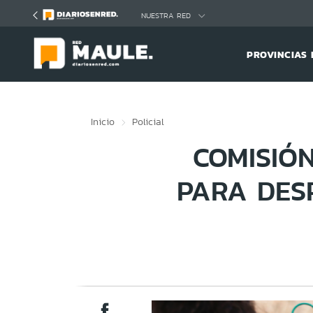
Click acá para ir directamente al contenido
NUESTRA RED
PROVINCIAS 
Inicio
Policial
COMISIÓ
PARA DES