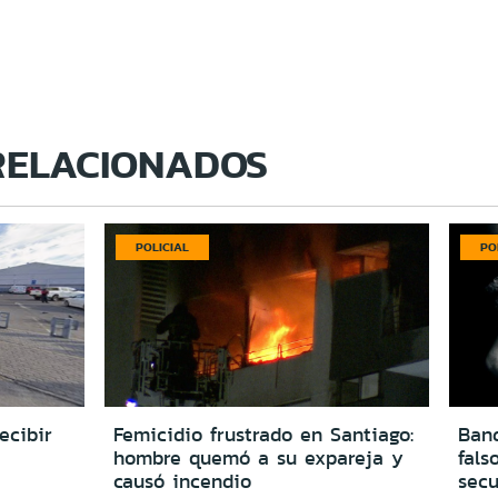
RELACIONADOS
POLICIAL
PO
ecibir
Femicidio frustrado en Santiago:
Ban
hombre quemó a su expareja y
fals
causó incendio
secu