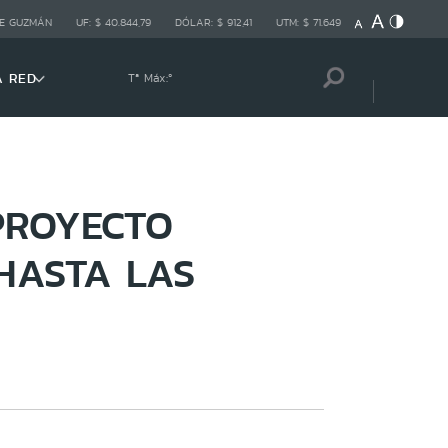
E GUZMÁN
UF:
$ 40.844,79
DÓLAR:
$ 912,41
UTM:
$ 71.649
A RED
Tª Máx:
º
PROYECTO
HASTA LAS