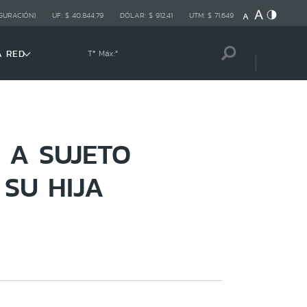
GURACIÓN)
UF:
$ 40.844,79
DÓLAR:
$ 912,41
UTM:
$ 71.649
A RED
Tª Máx:
º
 A SUJETO
SU HIJA