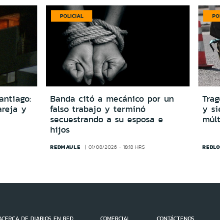
POLICIAL
PO
antiago:
Banda citó a mecánico por un
Trag
reja y
falso trabajo y terminó
y si
secuestrando a su esposa e
múlt
hijos
REDMAULE
REDLO
01/08/2026 - 18:18 HRS
ACERCA DE DIARIOS EN RED
COMERCIAL
CONTÁCTENOS