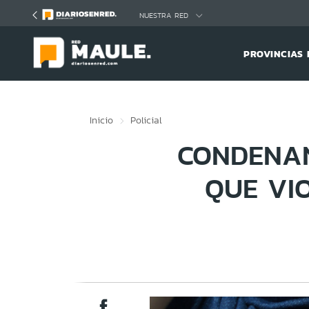
Click acá para ir directamente al contenido
NUESTRA RED
PROVINCIAS 
Inicio
Policial
CONDENAN
QUE VI