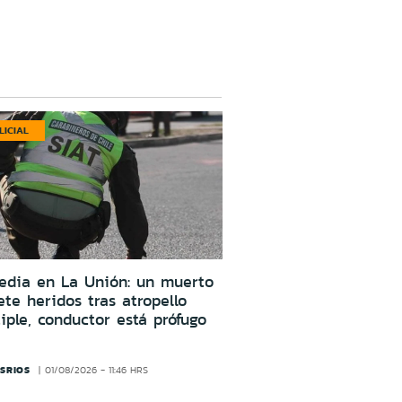
LICIAL
edia en La Unión: un muerto
ete heridos tras atropello
iple, conductor está prófugo
SRIOS
01/08/2026 - 11:46 HRS