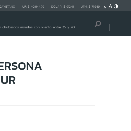
 CAYETANO
UF:
$ 40.844,79
DÓLAR:
$ 912,41
UTM:
$ 71.649
 chubascos aislados con viento entre 25 y 40
PERSONA
SUR