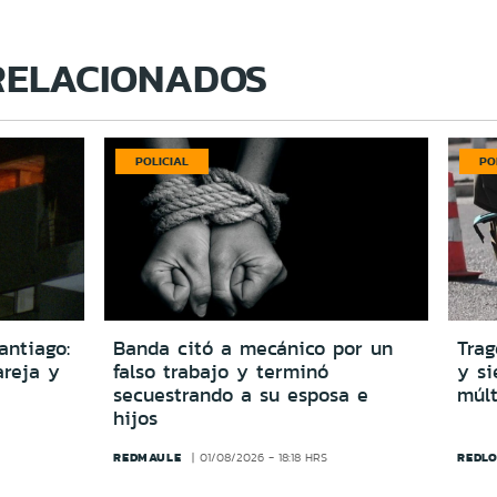
RELACIONADOS
POLICIAL
PO
antiago:
Banda citó a mecánico por un
Trag
reja y
falso trabajo y terminó
y si
secuestrando a su esposa e
múlt
hijos
REDMAULE
REDLO
01/08/2026 - 18:18 HRS