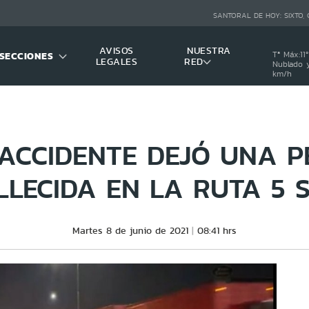
SANTORAL DE HOY:
SIXTO,
AVISOS
NUESTRA
SECCIONES
Tª Máx:
11
º
LEGALES
RED
Nublado y
km/h
ACCIDENTE DEJÓ UNA 
LLECIDA EN LA RUTA 5 
Martes 8 de junio de 2021
08:41 hrs