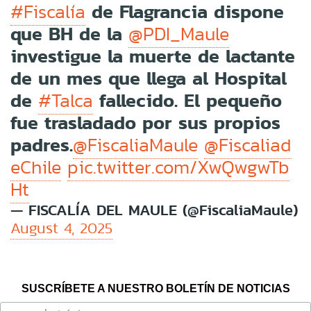
de Flagrancia dispone
#Fiscalía
que BH de la
@PDI_Maule
investigue la muerte de lactante
de un mes que llega al Hospital
de
fallecido. El pequeño
#Talca
fue trasladado por sus propios
padres.
@FiscaliaMaule
@Fiscaliad
eChile
pic.twitter.com/XwQwgwTb
Ht
— FISCALÍA DEL MAULE (@FiscaliaMaule)
August 4, 2025
SUSCRÍBETE A NUESTRO BOLETÍN DE NOTICIAS