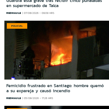
Guardia está grave tras recibir cinco puñaladas
en supermercado de Talca
REDMAULE
07/08/2026 - 09:09 HRS
POLICIAL
Femicidio frustrado en Santiago: hombre quemó
a su expareja y causó incendio
REDMAULE
05/08/2026 - 17:26 HRS