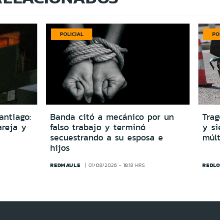
POLICIAL
PO
antiago:
Banda citó a mecánico por un
Trag
reja y
falso trabajo y terminó
y si
secuestrando a su esposa e
múlt
hijos
REDMAULE
REDLO
01/08/2026 - 18:18 HRS