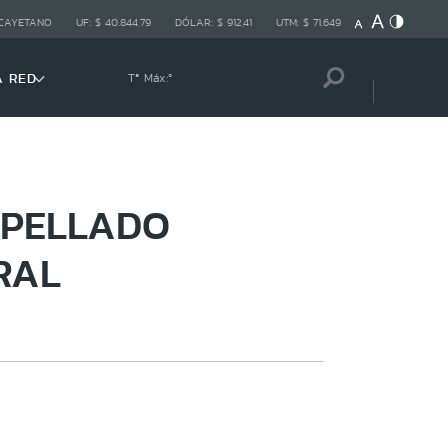
 CAYETANO
UF:
$ 40.844,79
DÓLAR:
$ 912,41
UTM:
$ 71.649
A RED
Tª Máx:
º
OPELLADO
RAL