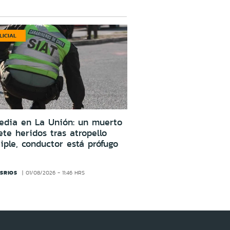
LICIAL
edia en La Unión: un muerto
ete heridos tras atropello
iple, conductor está prófugo
SRIOS
01/08/2026 - 11:46 HRS