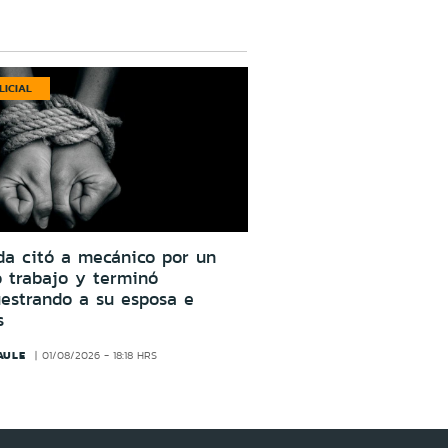
LICIAL
da citó a mecánico por un
o trabajo y terminó
estrando a su esposa e
s
AULE
01/08/2026 - 18:18 HRS