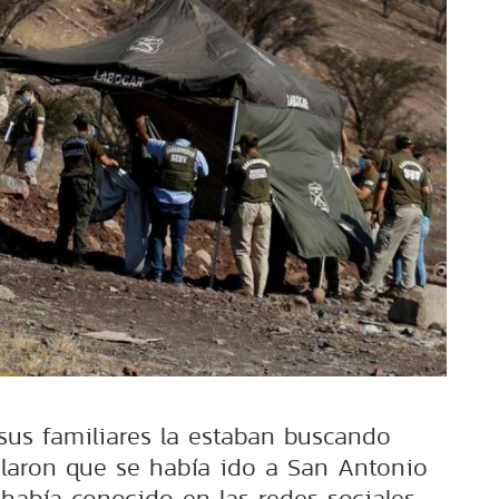
 sus familiares la estaban buscando
laron que se había ido a San Antonio
abía conocido en las redes sociales.