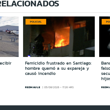
RELACIONADOS
POLICIAL
PO
ecibir
Femicidio frustrado en Santiago:
Ban
hombre quemó a su expareja y
fals
causó incendio
secu
hijo
REDMAULE
REDM
05/08/2026 - 17:26 HRS