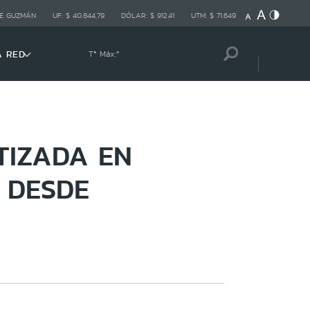
E GUZMÁN
UF:
$ 40.844,79
DÓLAR:
$ 912,41
UTM:
$ 71.649
A RED
Tª Máx:
º
TIZADA EN
 DESDE