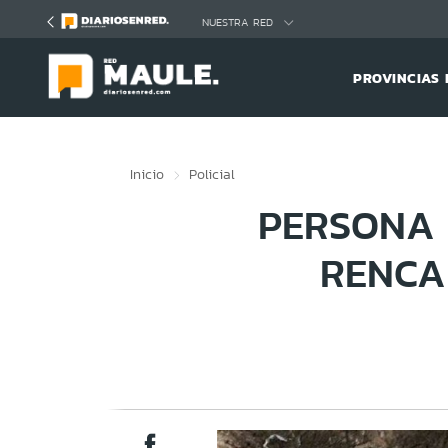
Click acá para ir directamente al contenido
NUESTRA RED
PROVINCIAS 
Inicio
Policial
PERSONA 
RENCA