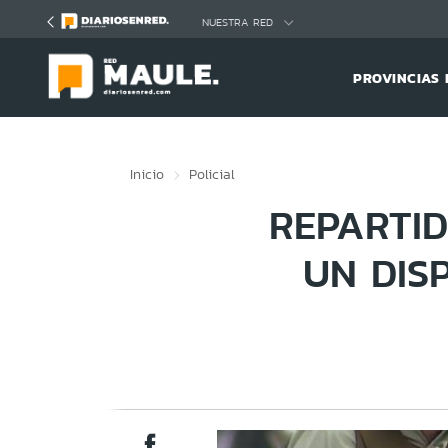
Click acá para ir directamente al contenido
NUESTRA RED
PROVINCIAS 
Inicio
Policial
REPARTID
UN DIS