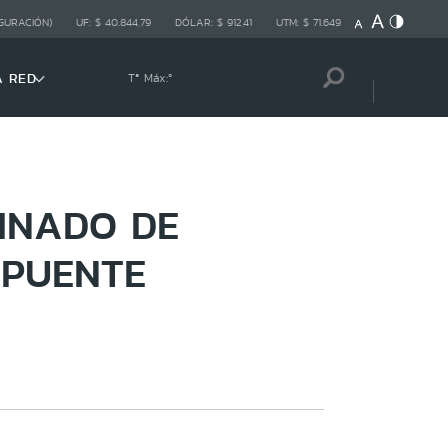
GURACIÓN)
UF:
$ 40.844,79
DÓLAR:
$ 912,41
UTM:
$ 71.649
A RED
Tª Máx:
º
SINADO DE
 PUENTE